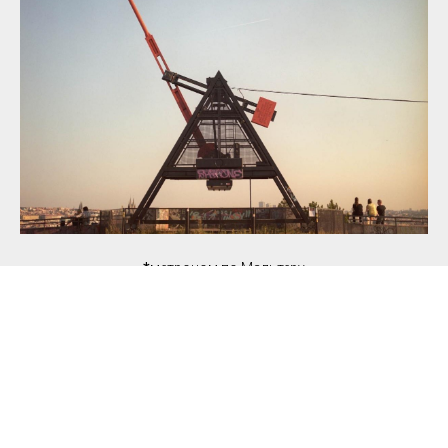
*
метроном по Мальтеру
термины из Википедии
Начать тест